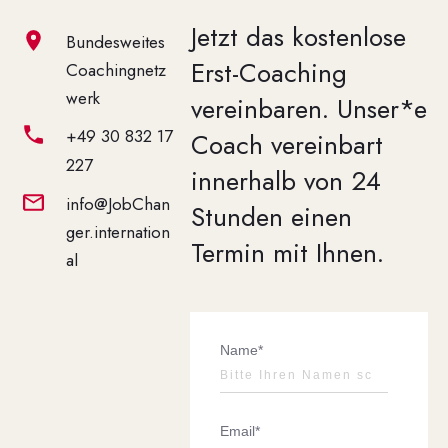
Jetzt das kostenlose
Bundesweites
Erst-Coaching
Coachingnetz
werk
vereinbaren.
Unser*e
+49 30 832 17
Coach vereinbart
227
innerhalb von 24
info@JobChan
Stunden einen
ger.internation
Termin mit Ihnen.
al
Name*
Email*