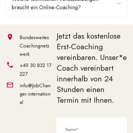
braucht ein Online-Coaching?
Jetzt das kostenlose
Bundesweites
Erst-Coaching
Coachingnetz
werk
vereinbaren.
Unser*e
+49 30 832 17
Coach vereinbart
227
innerhalb von 24
info@JobChan
Stunden einen
ger.internation
Termin mit Ihnen.
al
Name*