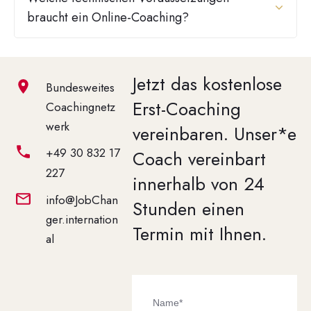
braucht ein Online-Coaching?
Jetzt das kostenlose
Bundesweites
Erst-Coaching
Coachingnetz
werk
vereinbaren.
Unser*e
+49 30 832 17
Coach vereinbart
227
innerhalb von 24
info@JobChan
Stunden einen
ger.internation
Termin mit Ihnen.
al
Name*