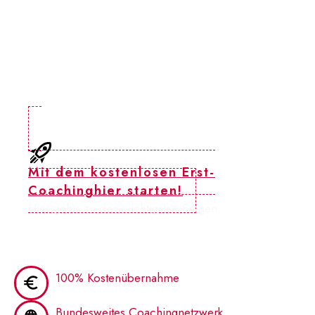
-
IHR Vorteil durch uns:
100% Übernahme der Kosten
für unser Coaching
.
Mit dem kostenlosen Erst-
Coaching
hier starten!
Hier gehts zu den wichtigsten Fragen.
100% Kostenübernahme
Bundesweites Coachingnetzwerk