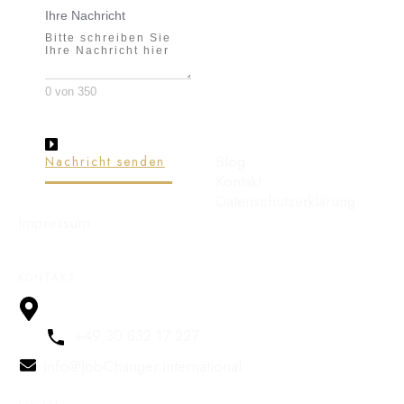
Ihre Nachricht
0 von 350
Blog
Nachricht senden
Kontakt
Datenschutzerklärung
Impressum
KONTAKT
Arina Elzbieta Scigajllo Zillertalstraße 59 , 13187 Berlin
+49 30 832 17 227
info@JobChanger.international