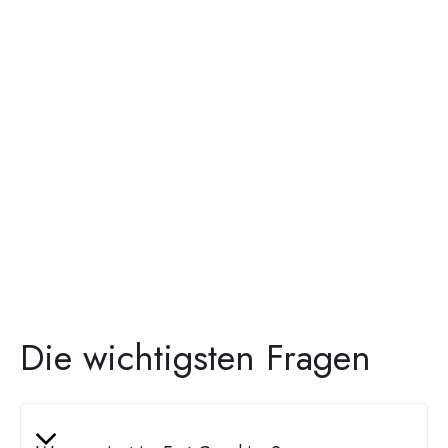
KOSTENLOS!
100% Kostenübernahme: Bei bestehenden
Voraussetzungen sind unsere Coachings für Sie
kostenfrei - durch 100% Förderung! Die Kosten können
über einen Aktivierungs- und Vermittlungsgutschein zu
100% von der Bundesagentur für Arbeit oder den
jeweiligen Jobcentern und Rentenversicherungen
erhalten werden.
Die wichtigsten Fragen