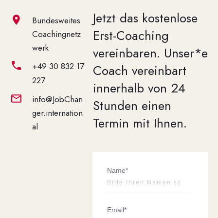
Jetzt das kostenlose
Bundesweites
Erst-Coaching
Coachingnetz
werk
vereinbaren.
Unser*e
+49 30 832 17
Coach vereinbart
227
innerhalb von 24
info@JobChan
Stunden einen
ger.internation
Termin mit Ihnen.
al
Name*
Email*