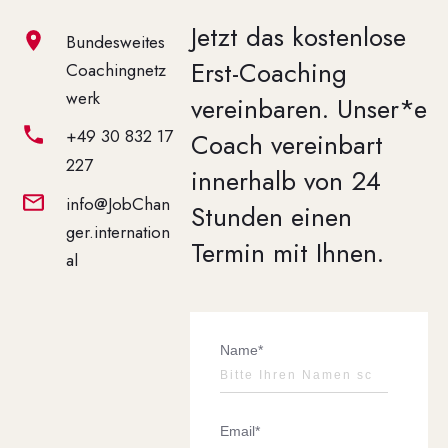
Jetzt das kostenlose
Bundesweites
Erst-Coaching
Coachingnetz
werk
vereinbaren.
Unser*e
+49 30 832 17
Coach vereinbart
227
innerhalb von 24
info@JobChan
Stunden einen
ger.internation
Termin mit Ihnen.
al
Name*
Email*